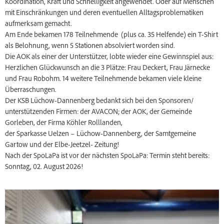
Koordination, Kraft und Schnelligkeit angewendet. Oder auf Menschen
mit Einschränkungen und deren eventuellen Alltagsproblematiken
aufmerksam gemacht.
Am Ende bekamen 178 Teilnehmende (plus ca. 35 Helfende) ein T-Shirt
als Belohnung, wenn 5 Stationen absolviert worden sind.
Die AOK als einer der Unterstützer, lobte wieder eine Gewinnspiel aus:
Herzlichen Glückwunsch an die 3 Plätze: Frau Deckert, Frau Järnecke
und Frau Robohm. 14 weitere Teilnehmende bekamen viele kleine
Überraschungen.
Der KSB Lüchow-Dannenberg bedankt sich bei den Sponsoren/
unterstützenden Firmen: der AVACON; der AOK, der Gemeinde
Gorleben, der Firma Köhler Rolllanden,
der Sparkasse Uelzen – Lüchow-Dannenberg, der Samtgemeine
Gartow und der Elbe-Jeetzel- Zeitung!
Nach der SpoLaPa ist vor der nächsten SpoLaPa: Termin steht bereits:
Sonntag, 02. August 2026!