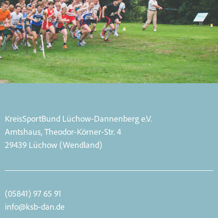
KreisSportBund Lüchow-Dannenberg e.V.
Amtshaus, Theodor-Körner-Str. 4
29439 Lüchow (Wendland)
(05841) 97 65 91
info@ksb-dan.de