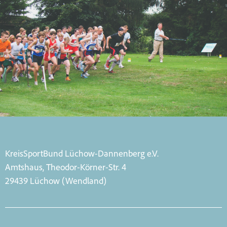
KreisSportBund Lüchow-Dannenberg e.V.
Amtshaus, Theodor-Körner-Str. 4
29439 Lüchow (Wendland)